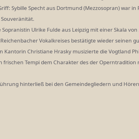
r Griff: Sybille Specht aus Dortmund (Mezzosopran) war i
 Souveränität.
 Sopranistin Ulrike Fulde aus Leipzig mit einer Skala vo
eichenbacher Vokalkreises bestätigte wieder seinen gut
n Kan­torin Christiane Hrasky musizierte die Vogtland P
ehm frischen Tempi dem Charakter des der Opern­traditi
ufführung hinterließ bei den Gemeindegliedern und Hörer