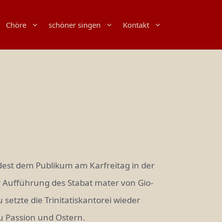
Chöre
schöner singen
Kontakt
est dem Publikum am Karfreitag in der
er Auf­führung des Stabat mater von Gio­
setzte die Trinitatiskantorei wieder
u Passion und Ostern.