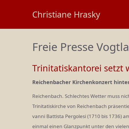
Zum
Christiane Hrasky
Inhalt
springen
Freie Presse Vogtl
Trinitatiskantorei setz
Reichenbacher Kirchenkonzert hinter
Reichenbach. Schlechtes Wetter muss nic
Trinitatiskirche von Reichenbach präsentie
vanni Battista Pergolesi (1710 bis 1736) a
einmal einen Glanzpunkt unter den vielen