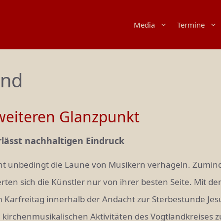
Media
Termine
and
t weiteren Glanzpunkt
lässt nachhaltigen Eindruck
ht unbedingt die Laune von Musikern verhageln. Zumind
rten sich die Künstler nur von ihrer besten Seite. Mit d
m Karfreitag innerhalb der Andacht zur Sterbestunde Jesu 
 kirchenmusikalischen Aktivitäten des Vogtlandkreises z